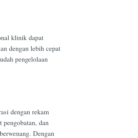
nal klinik dapat
kan dengan lebih cepat
rmudah pengelolaan
grasi dengan rekam
t pengobatan, dan
g berwenang. Dengan