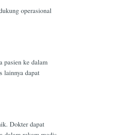
ndukung operasional
a pasien ke dalam
s lainnya dapat
ik. Dokter dapat
nya dalam rekam medis