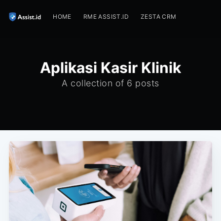
HOME
RME ASSIST.ID
ZESTA CRM
Aplikasi Kasir Klinik
A collection of 6 posts