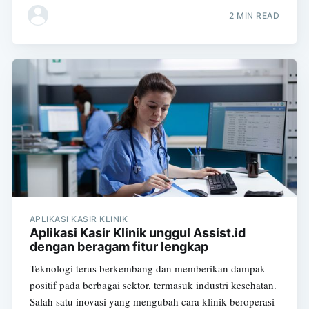
2 MIN READ
APLIKASI KASIR KLINIK
Aplikasi Kasir Klinik unggul Assist.id
dengan beragam fitur lengkap
Teknologi terus berkembang dan memberikan dampak
positif pada berbagai sektor, termasuk industri kesehatan.
Salah satu inovasi yang mengubah cara klinik beroperasi