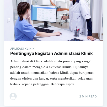
APLIKASI KLINIK
Pentingnya kegiatan Administrasi Klinik
Administrasi di klinik adalah suatu proses yang sangat
penting dalam mengelola aktivitas klinik. Tujuannya
adalah untuk memastikan bahwa klinik dapat beroperasi
dengan efisien dan lancar, serta memberikan pelayanan
terbaik kepada pelanggan. Beberapa aspek
2 MIN READ