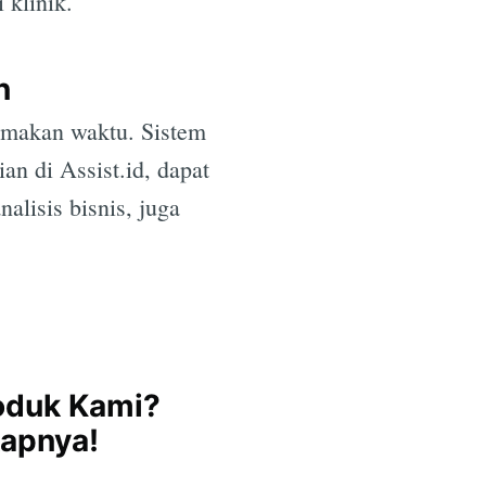
 klinik.
n
emakan waktu. Sistem
ian di Assist.id, dapat
nalisis bisnis, juga
roduk Kami?
kapnya!