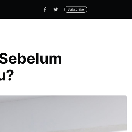
Subscribe
 Sebelum
u?