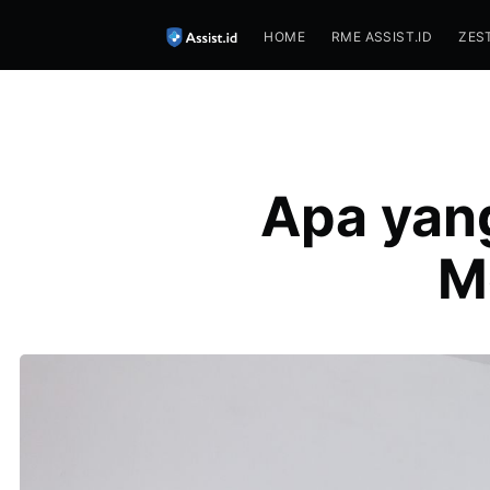
HOME
RME ASSIST.ID
ZES
Apa yan
M