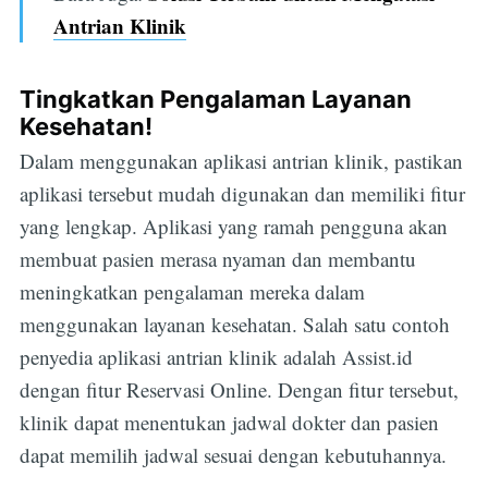
Antrian Klinik
Tingkatkan Pengalaman Layanan
Kesehatan!
Dalam menggunakan aplikasi antrian klinik, pastikan
aplikasi tersebut mudah digunakan dan memiliki fitur
yang lengkap. Aplikasi yang ramah pengguna akan
membuat pasien merasa nyaman dan membantu
meningkatkan pengalaman mereka dalam
menggunakan layanan kesehatan. Salah satu contoh
penyedia aplikasi antrian klinik adalah Assist.id
dengan fitur Reservasi Online. Dengan fitur tersebut,
klinik dapat menentukan jadwal dokter dan pasien
dapat memilih jadwal sesuai dengan kebutuhannya.