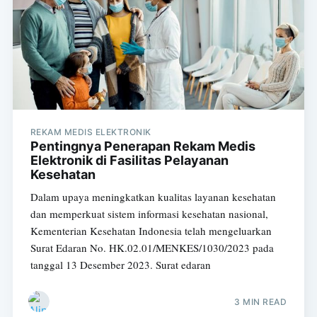
REKAM MEDIS ELEKTRONIK
Pentingnya Penerapan Rekam Medis
Elektronik di Fasilitas Pelayanan
Kesehatan
Dalam upaya meningkatkan kualitas layanan kesehatan
dan memperkuat sistem informasi kesehatan nasional,
Kementerian Kesehatan Indonesia telah mengeluarkan
Surat Edaran No. HK.02.01/MENKES/1030/2023 pada
tanggal 13 Desember 2023. Surat edaran
3 MIN READ