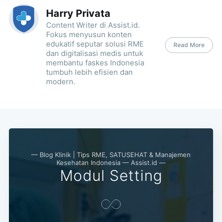
Harry Privata
Content Writer di Assist.id.
Fokus menyusun konten
edukatif seputar solusi RME
Read More
dan digitalisasi medis untuk
membantu faskes Indonesia
tumbuh lebih efisien dan
modern.
— Blog Klinik | Tips RME, SATUSEHAT & Manajemen
Kesehatan Indonesia — Assist.id —
Modul Setting