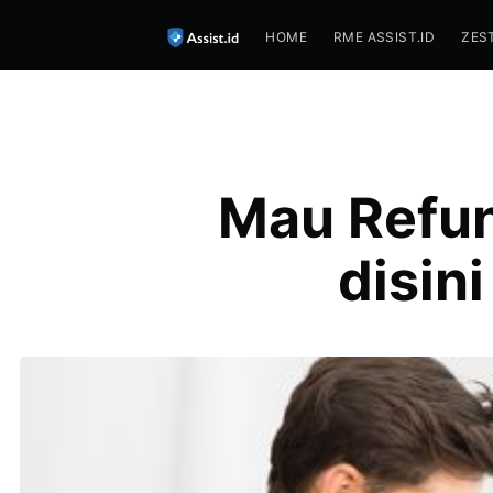
HOME
RME ASSIST.ID
ZES
Mau Refun
disin