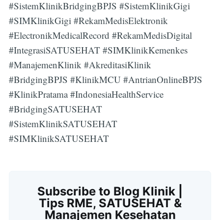
#SistemKlinikBridgingBPJS #SistemKlinikGigi
#SIMKlinikGigi #RekamMedisElektronik
#ElectronikMedicalRecord #RekamMedisDigital
#IntegrasiSATUSEHAT #SIMKlinikKemenkes
#ManajemenKlinik #AkreditasiKlinik
#BridgingBPJS #KlinikMCU #AntrianOnlineBPJS
#KlinikPratama #IndonesiaHealthService
#BridgingSATUSEHAT
#SistemKlinikSATUSEHAT
#SIMKlinikSATUSEHAT
Subscribe to Blog Klinik |
Tips RME, SATUSEHAT &
Manajemen Kesehatan