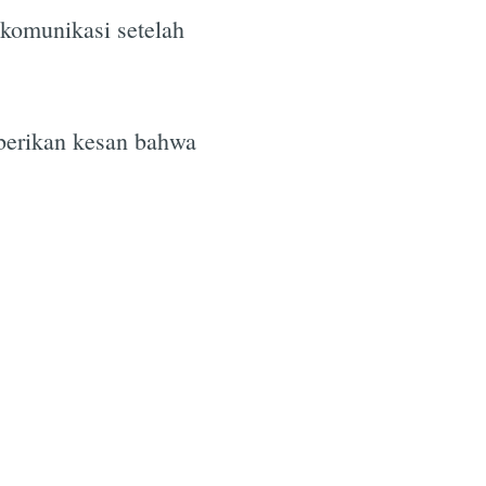
 komunikasi setelah
mberikan kesan bahwa
e