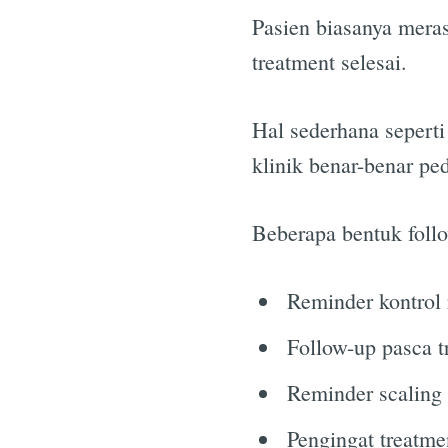
Pasien biasanya mera
treatment selesai.
Hal sederhana sepert
klinik benar-benar ped
Beberapa bentuk foll
Reminder kontrol 
Follow-up pasca t
Reminder scaling 
Pengingat treatme