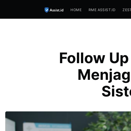
HOME
RME ASSIST.ID
ZES
Follow Up
Menjag
Sis