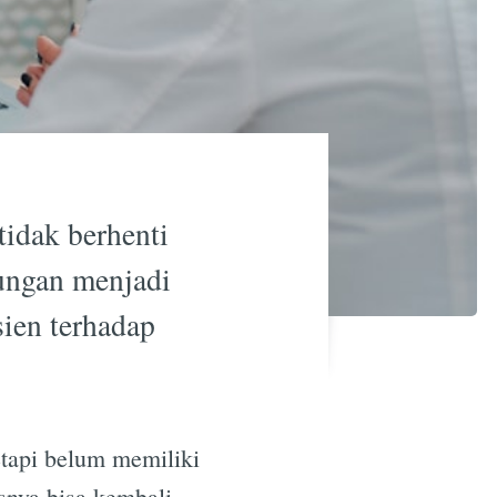
idak berhenti
jungan menjadi
sien terhadap
etapi belum memiliki
usnya bisa kembali