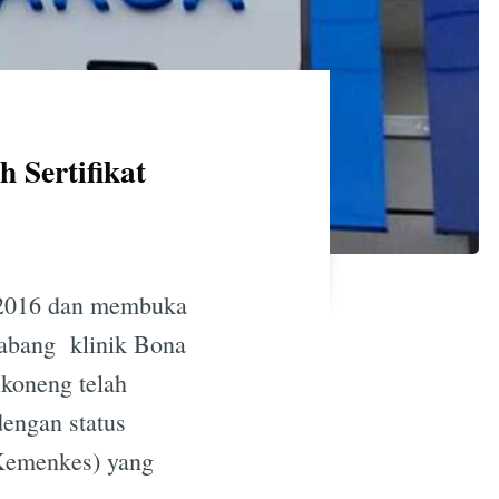
 Sertifikat
 2016 dan membuka
cabang klinik Bona
ikoneng telah
engan status
(Kemenkes) yang