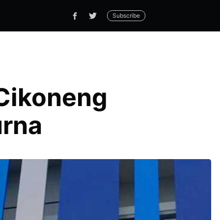
Subscribe
 Cikoneng
urna