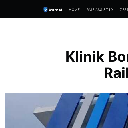
HOME
RME ASSIST.ID
ZES
Klinik B
Rai