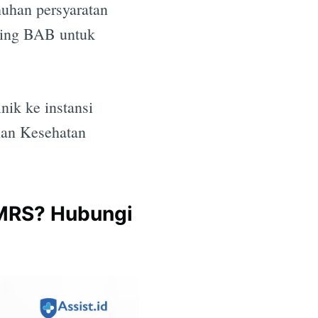
uhan persyaratan
asing BAB untuk
e
nik ke instansi
nan Kesehatan
IMRS? Hubungi