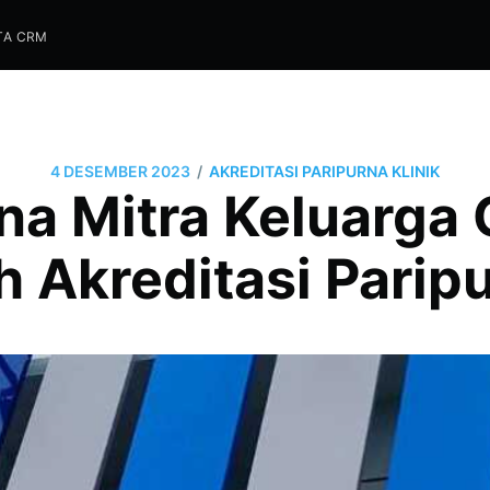
TA CRM
/
4 DESEMBER 2023
AKREDITASI PARIPURNA KLINIK
ona Mitra Keluarga
h Akreditasi Parip