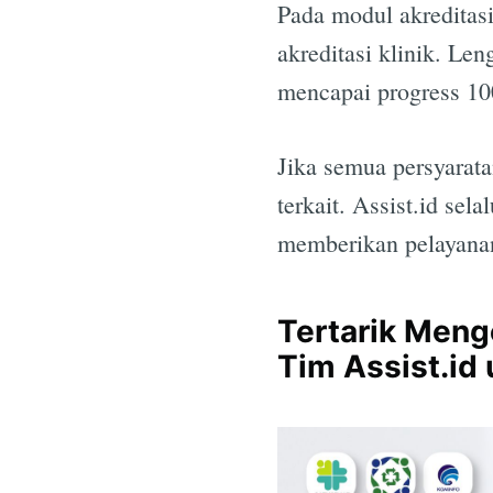
Pada modul akreditas
akreditasi klinik. L
mencapai progress 1
Jika semua persyarata
terkait. Assist.id se
memberikan pelayanan
Tertarik Meng
Tim Assist.id