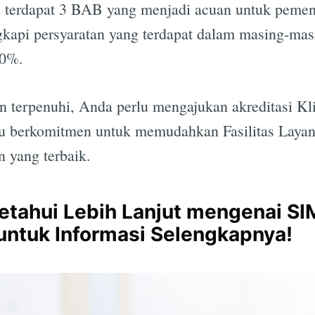
i terdapat 3 BAB yang menjadi acuan untuk pemen
engkapi persyaratan yang terdapat dalam masing-m
00%.
Subscrib
n terpenuhi, Anda perlu mengajukan akreditasi Kli
lalu berkomitmen untuk memudahkan Fasilitas Laya
 yang terbaik.
etahui Lebih Lanjut mengenai S
 untuk Informasi Selengkapnya!