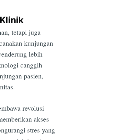
Klinik
n, tetapi juga
ncanakan kunjungan
cenderung lebih
knologi canggih
unjungan pasien,
itas.
membawa revolusi
 memberikan akses
ngurangi stres yang