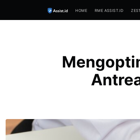
HOME
RME ASSIST.ID
ZES
Mengopti
Antre