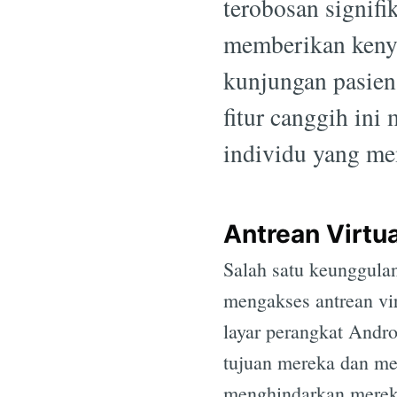
terobosan signif
memberikan kenya
kunjungan pasien 
fitur canggih in
individu yang m
Antrean Virtu
Salah satu keunggula
mengakses antrean vir
layar perangkat Andro
tujuan mereka dan mel
menghindarkan merek