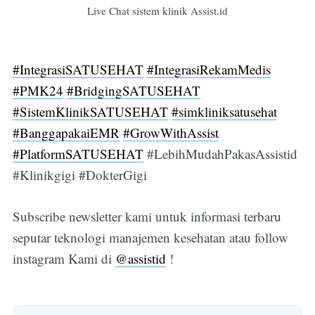
Live Chat sistem klinik Assist.id
#IntegrasiSATUSEHAT
#IntegrasiRekamMedis
#PMK24
#BridgingSATUSEHAT
#SistemKlinikSATUSEHAT
#simkliniksatusehat
#BanggapakaiEMR
#GrowWithAssist
#PlatformSATUSEHAT
#LebihMudahPakasAssistid
#Klinikgigi #DokterGigi
Subscribe newsletter kami untuk informasi terbaru
seputar teknologi manajemen kesehatan atau follow
instagram Kami di
@assistid
!