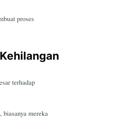
mbuat proses
e
 Kehilangan
esar terhadap
, biasanya mereka