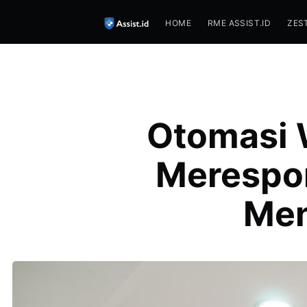
HOME
RME ASSIST.ID
ZES
Otomasi W
Merespon
Men