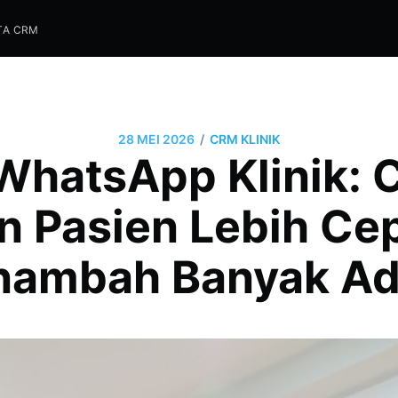
TA CRM
/
28 MEI 2026
CRM KLINIK
hatsApp Klinik: C
 Pasien Lebih Ce
ambah Banyak A