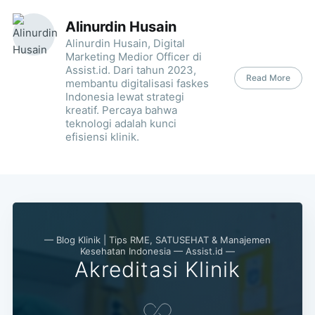
Alinurdin Husain
Alinurdin Husain, Digital
Marketing Medior Officer di
Assist.id. Dari tahun 2023,
Read More
membantu digitalisasi faskes
Indonesia lewat strategi
kreatif. Percaya bahwa
teknologi adalah kunci
efisiensi klinik.
— Blog Klinik | Tips RME, SATUSEHAT & Manajemen
Kesehatan Indonesia — Assist.id —
Akreditasi Klinik