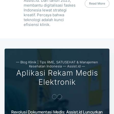
Assist.id. Dari tahun 2023,
Read More
membantu digitalisasi faskes
Indonesia lewat strategi
kreatif. Percaya bahwa
teknologi adalah kunci
efisiensi klinik.
— Blog Klinik | Tips RME, SATUSEHAT & Manajemen
Kesehatan Indonesia — Assist.id —
Aplikasi Rekam Medis
Elektronik
Revolusi Dokumentasi Medis: Assist.id Luncurkan