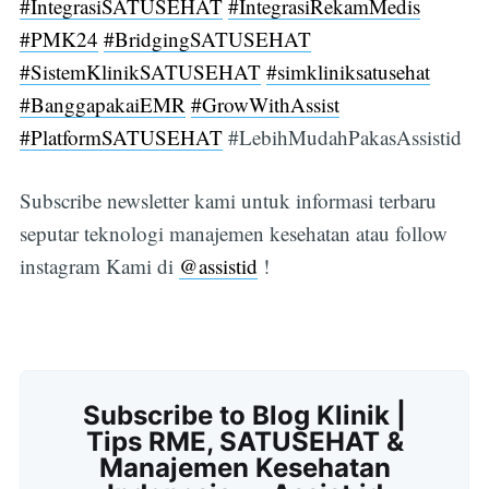
#IntegrasiSATUSEHAT
#IntegrasiRekamMedis
#PMK24
#BridgingSATUSEHAT
#SistemKlinikSATUSEHAT
#simkliniksatusehat
#BanggapakaiEMR
#GrowWithAssist
#PlatformSATUSEHAT
#LebihMudahPakasAssistid
Subscribe newsletter kami untuk informasi terbaru
seputar teknologi manajemen kesehatan atau follow
instagram Kami di
@assistid
!
Subscribe to Blog Klinik |
Tips RME, SATUSEHAT &
Manajemen Kesehatan