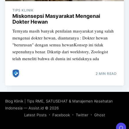
TIPS KLINIK
Miskonsepsi Masyarakat Mengenai
Dokter Hewan
Ternyata masih banyak penilaian masyarakat yang salah
mengenai dokter hewan, diantaranya : Dokter hewan
"berurusan" dengan semua hewanKonsep ini tidak
sepenuhnya benar. Dikutip dari worldstory, Zoologist
telah meneliti bahwa di dunia ini setidaknya ada
2 MIN READ
Blog Klinik | Tips RME, SATUSEHAT & Manajemen Kesehatan
Indonesia — Assist.id
© 2026
Latest Posts
Facebook
Twitter
Ghost