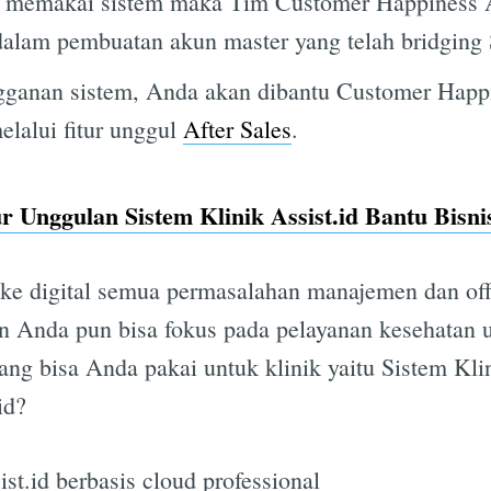
ik memakai sistem maka Tim Customer Happiness A
alam pembuatan akun master yang telah bridgi
ngganan sistem, Anda akan dibantu Customer Happi
lalui fitur unggul
After Sales
.
ur Unggulan Sistem Klinik Assist.id Bantu Bisn
e digital semua permasalahan manajemen dan offic
dan Anda pun bisa fokus pada pelayanan kesehatan 
yang bisa Anda pakai untuk klinik yaitu Sistem Kli
id?
st.id berbasis cloud professional