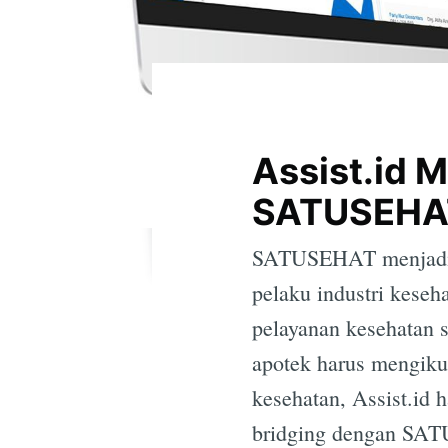
Assist.id M
SATUSEHA
SATUSEHAT menjadi p
pelaku industri keseha
pelayanan kesehatan s
apotek harus mengikut
kesehatan, Assist.id 
bridging dengan SA