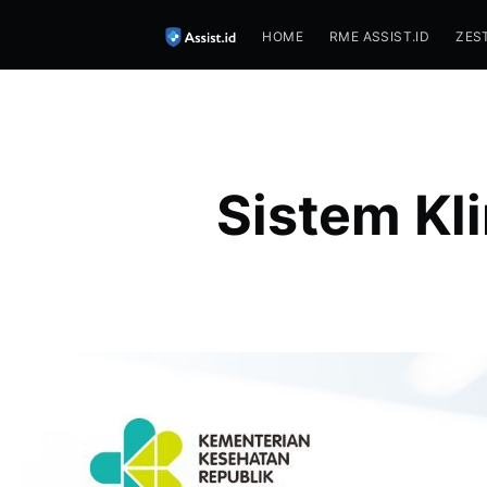
HOME
RME ASSIST.ID
ZES
Sistem Kl