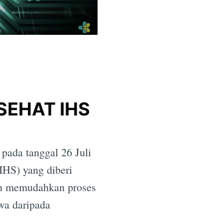
USEHAT IHS
pada tanggal 26 Juli
IHS) yang diberi
an memudahkan proses
wa daripada