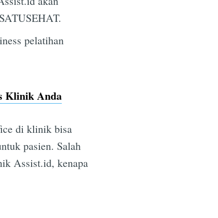
ssist.id akan
ng SATUSEHAT.
ness pelatihan
is Klinik Anda
e di klinik bisa
untuk pasien. Salah
nik Assist.id, kenapa