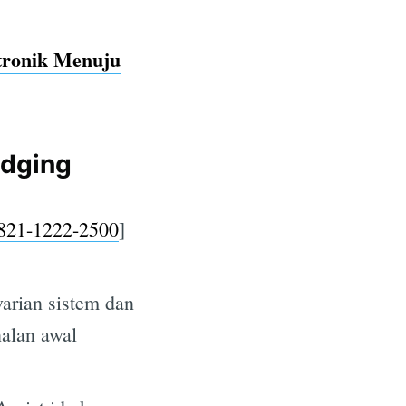
ronik Menuju
e
idging
821-1222-2500
]
varian sistem dan
nalan awal