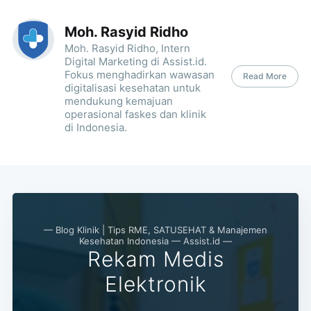
Moh. Rasyid Ridho
Moh. Rasyid Ridho, Intern
Digital Marketing di Assist.id.
Fokus menghadirkan wawasan
Read More
digitalisasi kesehatan untuk
mendukung kemajuan
operasional faskes dan klinik
di Indonesia.
— Blog Klinik | Tips RME, SATUSEHAT & Manajemen
Kesehatan Indonesia — Assist.id —
Rekam Medis
Elektronik