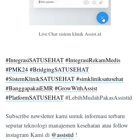
Live Chat sistem klinik Assist.id
#IntegrasiSATUSEHAT
#IntegrasiRekamMedis
#PMK24
#BridgingSATUSEHAT
#SistemKlinikSATUSEHAT
#simkliniksatusehat
#BanggapakaiEMR
#GrowWithAssist
#PlatformSATUSEHAT
#LebihMudahPakasAssistid
Subscribe newsletter kami untuk informasi terbaru
seputar teknologi manajemen kesehatan atau follow
instagram Kami di
@assistid
!