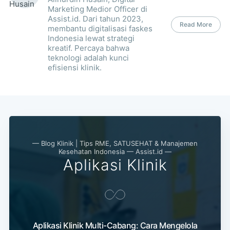
Marketing Medior Officer di
Assist.id. Dari tahun 2023,
Read More
membantu digitalisasi faskes
Indonesia lewat strategi
kreatif. Percaya bahwa
teknologi adalah kunci
efisiensi klinik.
— Blog Klinik | Tips RME, SATUSEHAT & Manajemen
Kesehatan Indonesia — Assist.id —
Aplikasi Klinik
Aplikasi Klinik Multi-Cabang: Cara Mengelola