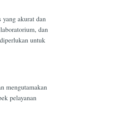
s yang akurat dan
 laboratorium, dan
 diperlukan untuk
e
 dan mengutamakan
spek pelayanan