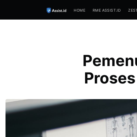
HOME
RME ASSIST.ID
ZES
Pemenu
Proses