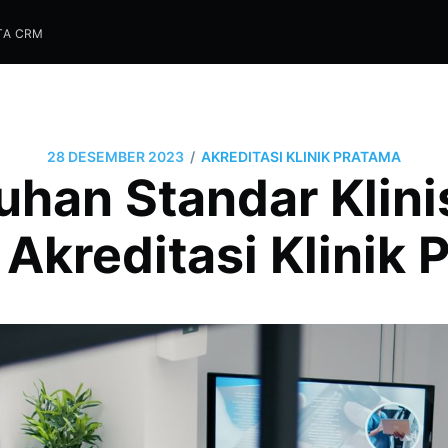
TA CRM
/
28 DESEMBER 2023
AKREDITASI KLINIK PRATAMA
han Standar Klini
 Akreditasi Klinik 