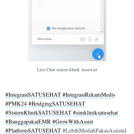
Live Chat sistem klinik Assist.id
#IntegrasiSATUSEHAT
#IntegrasiRekamMedis
#PMK24
#BridgingSATUSEHAT
#SistemKlinikSATUSEHAT
#simkliniksatusehat
#BanggapakaiEMR
#GrowWithAssist
#PlatformSATUSEHAT
#LebihMudahPakasAssistid