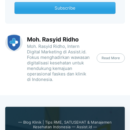
Subscribe
Moh. Rasyid Ridho
Moh. Rasyid Ridho, Intern
Digital Marketing di Assist.id.
Fokus menghadirkan wawasan
Read More
digitalisasi kesehatan untuk
mendukung kemajuan
operasional faskes dan klinik
di Indonesia.
— Blog Klinik | Tips RME, SATUSEHAT & Manajemen
Kesehatan Indonesia — Assist.id —